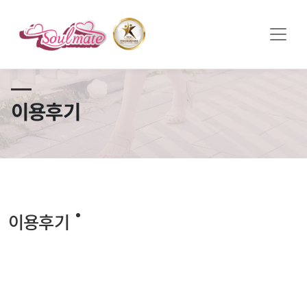
쏠메이트×토모토모 프로모션 영상 full버전 보러가기
클릭
이용후기
이용후기