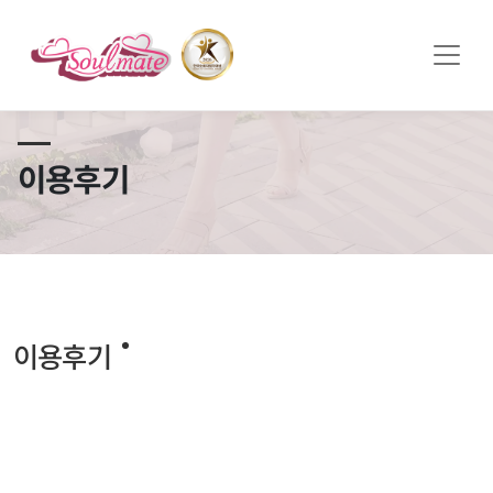
쏠메이트×토모토모 프로모션 영상 full버전 보러가기
클릭
이용후기
이용후기