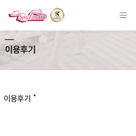
쏠메이트×토모토모 프로모션 영상 full버전 보러가기
클릭
이용후기
이용후기