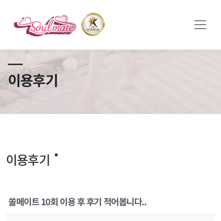
쏠메이트×토모토모 프로모션 영상 full버전 보러가기
클릭
이용후기
이용후기
쏠메이트 10회 이용 후 후기 적어봅니다..