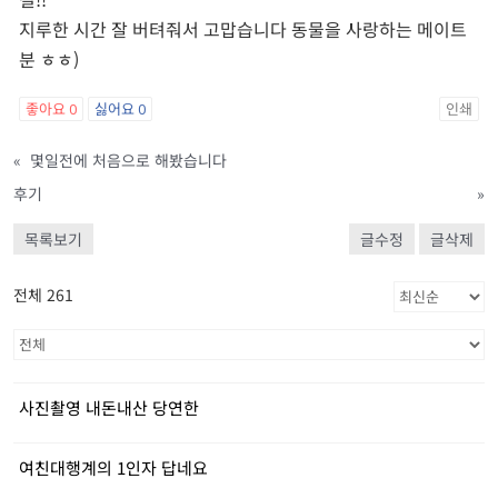
지루한 시간 잘 버텨줘서 고맙습니다 동물을 사랑하는 메이트
분 ㅎㅎ)
좋아요
0
싫어요
0
인쇄
«
몇일전에 처음으로 해봤습니다
후기
»
목록보기
글수정
글삭제
전체 261
사진촬영 내돈내산 당연한
여친대행계의 1인자 답네요