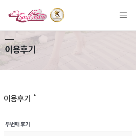
쏠메이트×토모토모 프로모션 영상 full버전 보러가기
클릭
이용후기
이용후기
두번째 후기