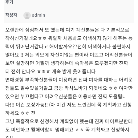
후기
작성자
admin
오랜만에 심심해서 또 했는데 여기 계신분들은 다 기본적으로
착하신거같네요ㅎㅎ 뭐랄까 처음봐도 어색하지 않게 해주는 능
력이 뛰어난거같다고 해야할까요??전혀 어색하거나 불편하지
않아요 !! 저는 외모에 자신이없는 편이라 이쁘고 어리신분들이
보면 실망하면 어쩔까 생각하는데 속마음은 모루겠지만 진짜
티 전혀 안나요 ㅎㅎㅎ 게속 밝게 웃어줍니다
연애경험 부족하신분들이 이용하면 진짜 여자를 대하는 어려운
점들도 알수있을거같고 금방 카사노바가 되겟네요 ㅎㅎ 여자만
있으면 부끄럼타고 어려우신분들은 이용하면 진짜 도움됩니
다!!! 이건 보장가능!! (아 이건 저도 느낀건데 꼭 계획짜고 신청
하세요 ㅎㅎ 전
그냥 즉흥적으로 신청해서 계획없이 했는데 진짜 메이트분한테
도 미안하고 뭘해야할지 멍해져요 ㅎㅎ 꼭 계획짜고 신청하시
길!!