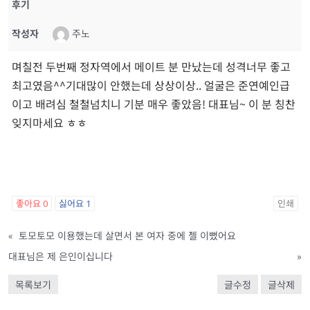
후기
작성자
주노
며칠전 두번째 정자역에서 메이트 분 만났는데 성격너무 좋고
최고였음^^기대많이 안했는데 상상이상.. 얼굴은 준연예인급
이고 배려심 철철넘치니 기분 매우 좋았음! 대표님~ 이 분 칭찬
잊지마세요 ㅎㅎ
좋아요
0
싫어요
1
인쇄
«
토모토모 이용했는데 살면서 본 여자 중에 젤 이뻤어요
대표님은 제 은인이십니다
»
목록보기
글수정
글삭제