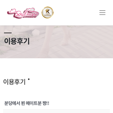
쏠메이트×토모토모 프로모션 영상 full버전 보러가기
클릭
이용후기
이용후기
분당에서 뵌 메이트분 짱!!