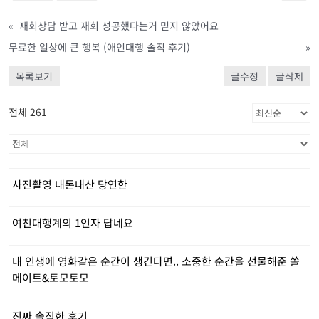
«
재회상담 받고 재회 성공했다는거 믿지 않았어요
무료한 일상에 큰 행복 (애인대행 솔직 후기)
»
목록보기
글수정
글삭제
전체 261
사진촬영 내돈내산 당연한
여친대행계의 1인자 답네요
내 인생에 영화같은 순간이 생긴다면.. 소중한 순간을 선물해준 쏠
메이트&토모토모
진짜 솔직한 후기