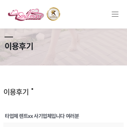
쏠메이트×토모토모 프로모션 영상 full버전 보러가기
클릭
이용후기
이용후기
타업체 렌트xx 사기업체입니다 여러분