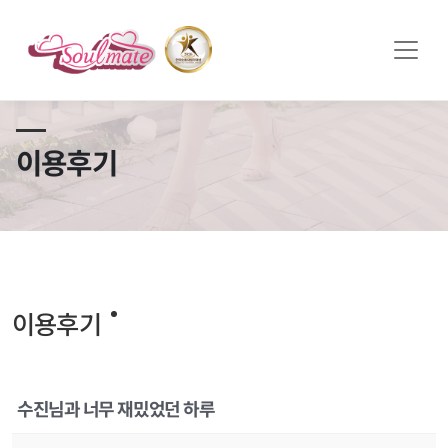
쏠메이트×토모토모 프로모션 영상 full버전 보러가기
클릭
이용후기
이용후기
수진님과 너무 재밌었던 하루