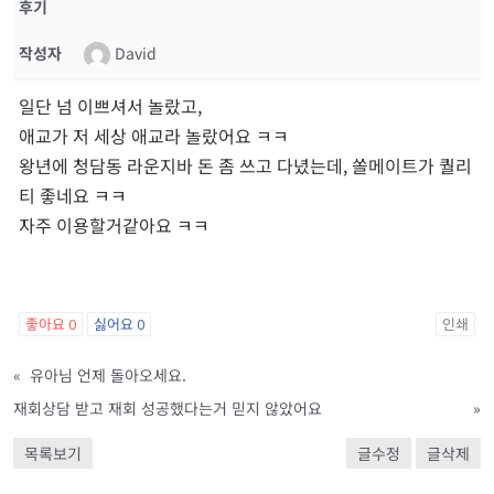
후기
작성자
David
일단 넘 이쁘셔서 놀랐고,
애교가 저 세상 애교라 놀랐어요 ㅋㅋ
왕년에 청담동 라운지바 돈 좀 쓰고 다녔는데, 쏠메이트가 퀄리
티 좋네요 ㅋㅋ
자주 이용할거같아요 ㅋㅋ
좋아요
0
싫어요
0
인쇄
«
유아님 언제 돌아오세요.
재회상담 받고 재회 성공했다는거 믿지 않았어요
»
목록보기
글수정
글삭제