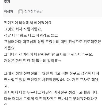
후기
작성자
전여친짜증남
전여친이 바람펴서 헤어졌어요.
그것도 회사 사람이랑요.
정말 너무 화도 나고 자괴감도 들고
그럴때마다 대표님께 상담 드렸는데 매번 진심으로 위로해주셨
거든요.
그러다가 전여친이 바람핀놈이랑 프사를 바꿔두더라구요.
저랑은 한번도 한 적 없는데 말이죠ㅠ
그래서 정말 전여친보다 훨씬 어리고 이쁜 친구로 섭외해서 자
연스럽고 정말 연인같은 사진촬영했습니다. 저도 프사로 해놨
고,
회사에서 다들 누구냐고 하길래 여자친구 생겼다고 했습니다.
다들 어디서 그렇게 이쁜 여자친구 만나냐고 부러워하더라구
요.