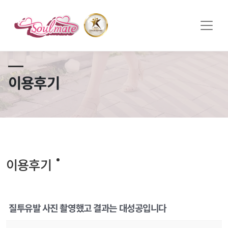
쏠메이트×토모토모 프로모션 영상 full버전 보러가기
클릭
이용후기
이용후기
질투유발 사진 촬영했고 결과는 대성공입니다