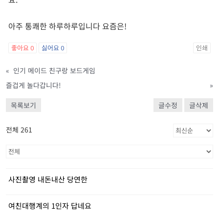
아주 통쾌한 하루하루입니다 요즘은!
좋아요
0
싫어요
0
인쇄
«
인기 메이드 친구랑 보드게임
즐겁게 놀다갑니다!
»
목록보기
글수정
글삭제
전체 261
사진촬영 내돈내산 당연한
여친대행계의 1인자 답네요